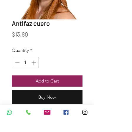
Antifaz cuero
Price
$13.80
Quantity
*
Add to Cart
Buy Now
Dirección y Contáctos