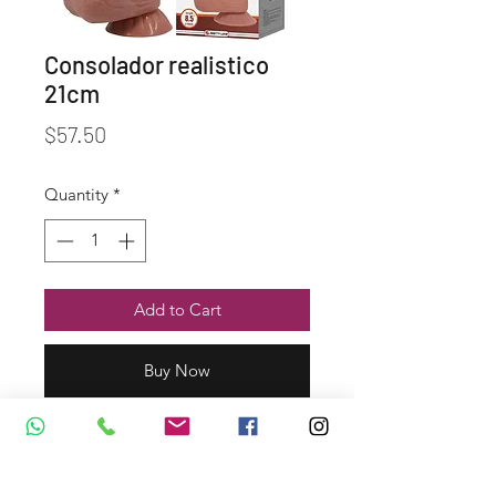
Consolador realistico
21cm
Price
$57.50
Quantity
*
Add to Cart
Buy Now
Dirección y Contáctos