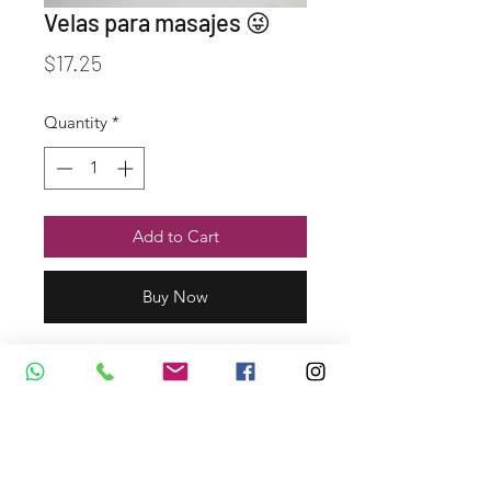
Velas para masajes 😜
Price
$17.25
Quantity
*
Add to Cart
Buy Now
Dirección y Contáctos
afroditasexshopibarra@gmail.com
Whatsapp