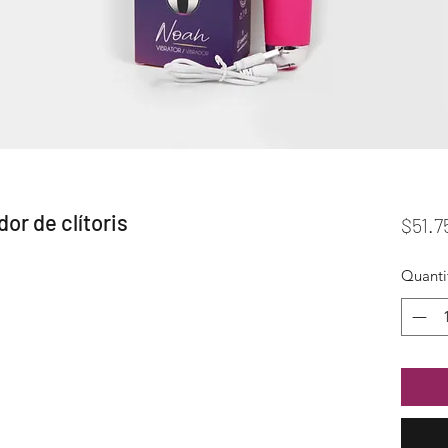
or de clítoris
$51.7
Quanti